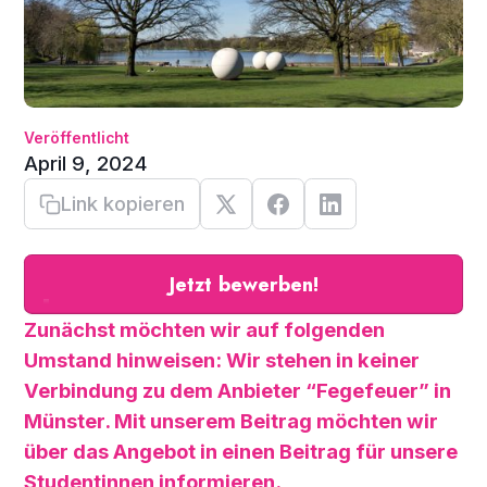
Veröffentlicht
April 9, 2024
Link kopieren
Jetzt bewerben!
Zunächst möchten wir auf folgenden
Umstand hinweisen: Wir stehen in keiner
Verbindung zu dem Anbieter “Fegefeuer” in
Münster. Mit unserem Beitrag möchten wir
über das Angebot in einen Beitrag für unsere
Studentinnen informieren.