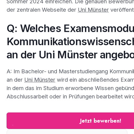
Sommer 2024 einreichen. Die genauen Bewerbung
der zentralen Webseite der
Uni Münster
veröffentl
Q: Welches Examensmodul
Kommunikationswissensch
an der Uni Münster angeb
A: Im Bachelor- und Masterstudiengang Kommuni
an der
Uni Münster
wird ein abschließendes Exa
in dem das im Studium erworbene Wissen gebündel
Abschlussarbeit oder in Prüfungen bearbeitet wir
Jetzt bewerben!