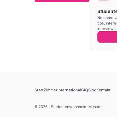
Student
No spam. J
tips, inter
interviews
Start
Zimmer
International
FAQ
Blog
Kontakt
© 2025 | Studentenwohnheim Münster