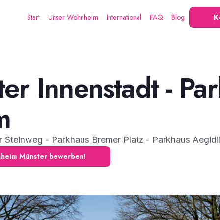
Start
Unser Wohnheim
International
FAQ
Blog
K
er Innenstadt - Pa
m
er Steinweg - Parkhaus Bremer Platz - Parkhaus Aegid
hnheim Münster bewerben!