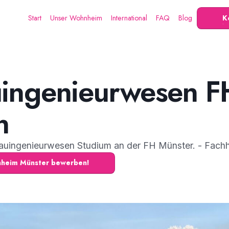
Start
Unser Wohnheim
International
FAQ
Blog
K
uingenieurwesen F
n
 Bauingenieurwesen Studium an der FH Münster. - Fac
hnheim Münster bewerben!