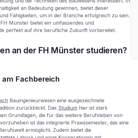
taltung und die Techniken des Bauwesens interessiert. In
haltigkeit an Bedeutung gewinnen, bietet dieser
nd Fähigkeiten, um in der Branche erfolgreich zu sein.
FH Münster bietet ein umfassendes und
e perfekt auf ihre berufliche Zukunft vorbereitet.
n an der FH Münster studieren?
s am Fachbereich
eich
Bauingenieurwesen eine ausgezeichnete
radition zurückblickt. Das
Studium
hier ist stark
hen Grundlagen, die für das weitere Berufsleben von
rzuheben ist das integrierte Praxissemester, das eine
erufswelt ermöglicht. Zudem bietet die
attete Labore und enge Kooperationen mit