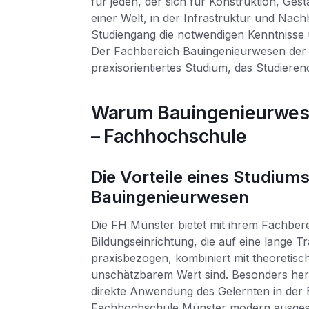
für jeden, der sich für Konstruktion, Ges
einer Welt, in der Infrastruktur und Nach
Studiengang die notwendigen Kenntnisse u
Der Fachbereich Bauingenieurwesen der 
praxisorientiertes Studium, das Studierend
Warum Bauingenieurwese
– Fachhochschule
Die Vorteile eines Studium
Bauingenieurwesen
Die FH
Münster bietet mit ihrem Fachber
Bildungseinrichtung, die auf eine lange T
praxisbezogen, kombiniert mit theoretisc
unschätzbarem Wert sind. Besonders hervo
direkte Anwendung des Gelernten in der B
Fachhochschule Münster
modern ausgest