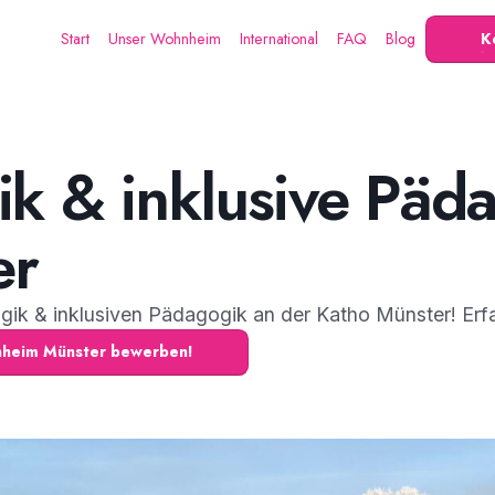
Start
Unser Wohnheim
International
FAQ
Blog
K
k & inklusive Päda
er
ik & inklusiven Pädagogik an der Katho Münster! Erf
hnheim Münster bewerben!