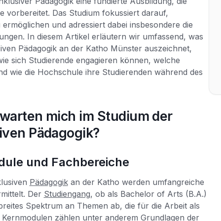
nklusiver Pädagogik eine fundierte Ausbildung, die
ge vorbereitet. Das Studium fokussiert darauf,
ermöglichen und adressiert dabei insbesondere die
ungen. In diesem Artikel erläutern wir umfassend, was
siven Pädagogik an der Katho Münster auszeichnet,
 wie sich Studierende engagieren können, welche
und wie die Hochschule ihre Studierenden während des
rwarten mich im Studium der
siven Pädagogik?
dule und Fachbereiche
klusiven
Pädagogik
an der Katho werden umfangreiche
mittelt. Der
Studiengang
, ob als Bachelor of Arts (B.A.)
 breites Spektrum an Themen ab, die für die Arbeit als
en Kernmodulen zählen unter anderem Grundlagen der