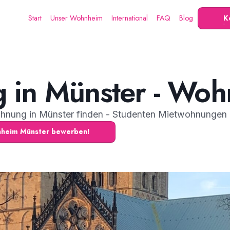
Start
Unser Wohnheim
International
FAQ
Blog
K
 in Münster - Woh
hnung in Münster finden - Studenten Mietwohnungen
hnheim Münster bewerben!