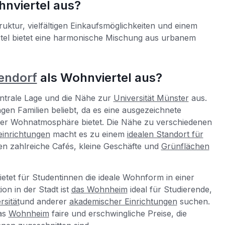
nviertel aus?
ruktur, vielfältigen Einkaufsmöglichkeiten und einem
l bietet eine harmonische Mischung aus urbanem
endorf
als Wohnviertel aus?
entrale Lage und die Nähe zur
Universität Münster
aus.
gen Familien beliebt, da es eine ausgezeichnete
ger Wohnatmosphäre bietet. Die Nähe zu verschiedenen
inrichtungen
macht es zu einem
idealen Standort für
en zahlreiche Cafés, kleine Geschäfte und
Grünflächen
ietet für Studentinnen die ideale Wohnform in einer
ion in der Stadt ist
das Wohnheim
ideal für Studierende,
rsität
und anderer
akademischer Einrichtungen
suchen.
as
Wohnheim
faire und erschwingliche Preise, die