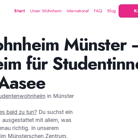
Start
Unser Wohnheim
International
FAQ
Blog
K
ohnheim Münster 
m für Studentin
 Aasee
udentenwohnheim
in Münster
es bald zu tun?
Du suchst ein
 ausgestattet mit allem, was
enau richtig. In unserem
 im Münsterschen Zentrum,