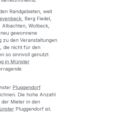
den Randgebieten, weit
ievenbeck
, Berg Fiedel,
, Albachten, Wolbeck,
ie neu gewonnene
g
zu den Veranstaltungen
, die nicht für den
 so sinnvoll genutzt
ng in Münster
vorragende
nster
Pluggendorf
eichnen. Die hohe Anzahl
 der Mieter in den
ünster
Pluggendorf ist.