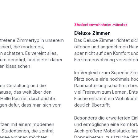
Studentenwohnheim Münster
Deluxe Zimmer
rtretene Zimmertyp in unserem
Das Deluxe Zimmer richtet sich
ipiert, die modernes,
offenen und angenehmen Haus
 schätzen. Es vereint alles,
aber nicht auf den Komfort un
um benötigt, und bietet dabei
Einzimmerwohnung verzichten 
len klassischen
Im Vergleich zum Superior Zi
Platz sowie eine nochmals hoc
ne Gestaltung und die
Raumaufteilung schafft ein b
ause, das weit über den
viel Freiraum zum Lernen, Ent
 Helle Räume, durchdachte
Fläche entsteht ein Wohnkomf
rgen dafür, dass man sich vom
deutlich übertrifft.
Besonders die erweiterten Ei
utzen mit einem modernen
und ermöglichen eine komforta
 Studentinnen, die zentral,
Auch größere Möbelstücke lass
 Aasee wohnen möchten.
Doppelbetten, zusätzliche Sit