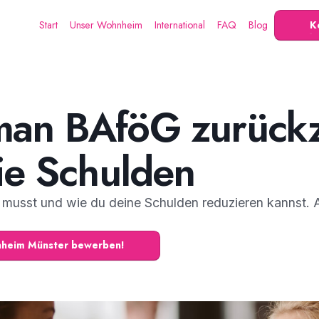
Start
Unser Wohnheim
International
FAQ
Blog
K
an BAföG zurückz
ie Schulden
musst und wie du deine Schulden reduzieren kannst. Al
hnheim Münster bewerben!